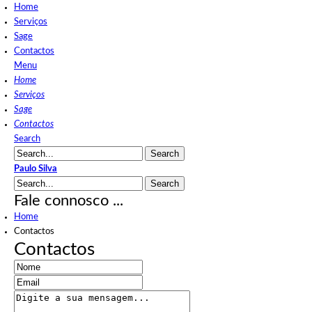
Home
Serviços
Sage
Contactos
Menu
Home
Serviços
Sage
Contactos
Search
Paulo Silva
Fale
connosco ...
Home
Contactos
Contactos
This page can't load Google Maps correctly.