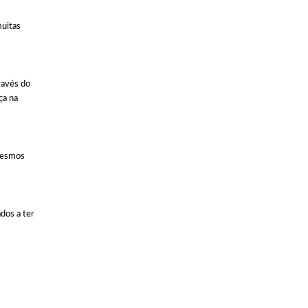
muitas
ravés do
ça na
 mesmos
dos a ter